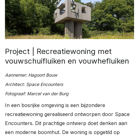
FAQ
Contact
Veelgestelde vragen
Contact
Wat kunnen we voor je doen?
Werken bij
Plan een adviesgesprek
Onze vacatures
Project | Recreatiewoning met
Afspraak maken
vouwschuifluiken en vouwhefluiken
Advies op maat
Aannemer: Hagoort Bouw
Offerte aanvragen
Architect: Space Encounters
Vrijblijvende offerte
Fotograaf: Marcel van der Burg
In een bosrijke omgeving is een bijzondere
recreatiewoning gerealiseerd ontworpen door Space
Encounters. Dit prachtige ontwerp doet denken aan
een moderne boomhut. De woning is opgetild op