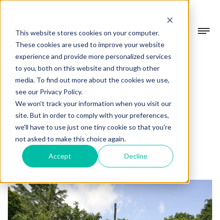
This website stores cookies on your computer.
These cookies are used to improve your website
experience and provide more personalized services
Collectie
to you, both on this website and through other
Terug
media. To find out more about the cookies we use,
Gevelsystemen
see our Privacy Policy.
Projecten
We won't track your information when you visit our
Beschermen & verfraaien
vouwhefluiken
vouwschuifluiken
1 min
site. But in order to comply with your preferences,
we'll have to use just one tiny cookie so that you're
Gevelsystemen -
Terrasoverkappingen
Over Artino
not asked to make this choice again.
In alle seizoenen buiten genieten
Arnhem
Accept
Decline
Over ons
Tuinkamers
Showroom
Ons verhaal
Verdiep je leefruimte
Werkwijze
Blogs
Altijd op maat