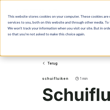
Col
Gevelsystemen
Over ons
Contact
This website stores cookies on your computer. These cookies are 
services to you, both on this website and through other media. To 
Beschermen & verfraa
Ons verhaal
Wat kunnen we voor j
We won't track your information when you visit our site. But in orde
so that you're not asked to make this choice again.
Werkwijze
Altijd op maat
Collectie
Over Arti
Contact
Terug
Gevelsystemen
Over ons
Contact
Beschermen & verfraa
Ons verhaal
Wat kunnen we voor j
schuifluiken
1 min
Schuifl
Werkwijze
Altijd op maat