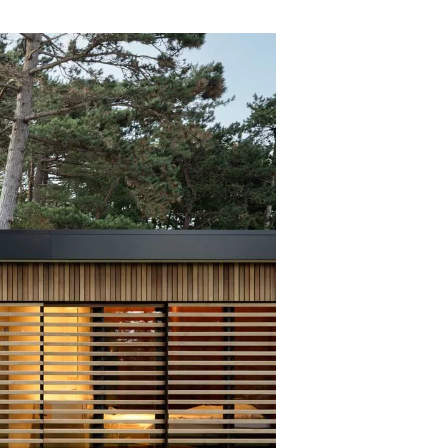
doen?
esprek