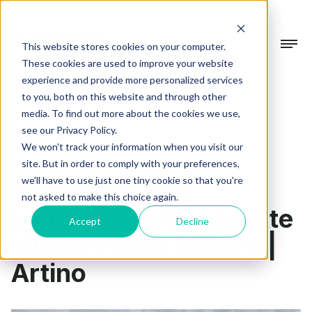
This website stores cookies on your computer.
These cookies are used to improve your website
experience and provide more personalized services
Collectie
to you, both on this website and through other
Terug
media. To find out more about the cookies we use,
Gevelsystemen
see our Privacy Policy.
Projecten
We won't track your information when you visit our
Beschermen & verfraaien
tuinkamer
1 min
site. But in order to comply with your preferences,
we'll have to use just one tiny cookie so that you're
Tuinkamer met
Terrasoverkappingen
Over Artino
not asked to make this choice again.
In alle seizoenen buiten genieten
lamellen bij rietgedekte
Accept
Decline
Over ons
villa | Project Nijkerk |
Tuinkamers
Showroom
Ons verhaal
Verdiep je leefruimte
Artino
Werkwijze
Blogs
Altijd op maat