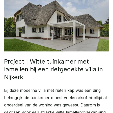
FAQ
Contact
Veelgestelde vragen
Contact
Wat kunnen we voor je doen?
Werken bij
Plan een adviesgesprek
Onze vacatures
Afspraak maken
Advies op maat
Project | Witte tuinkamer met
Offerte aanvragen
lamellen bij een rietgedekte villa in
Vrijblijvende offerte
Nijkerk
Bij deze moderne villa met rieten kap was één ding
belangrijk: de
tuinkamer
moest voelen alsof hij altijd al
onderdeel van de woning was geweest. Daarom is
gekozen voor een strakke witte lamellenoverkapping