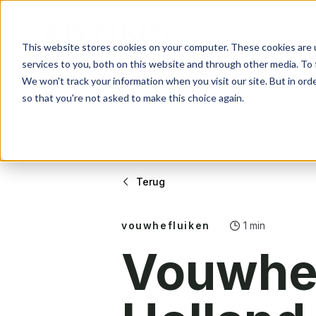
Col
Gevelsystemen
Over ons
Contact
This website stores cookies on your computer. These cookies are 
services to you, both on this website and through other media. To 
Beschermen & verfraa
Ons verhaal
Wat kunnen we voor j
We won't track your information when you visit our site. But in orde
so that you're not asked to make this choice again.
Werkwijze
Altijd op maat
Collectie
Over Arti
Contact
Terug
Gevelsystemen
Over ons
Contact
Beschermen & verfraa
Ons verhaal
Wat kunnen we voor j
vouwhefluiken
1 min
Vouwhef
Werkwijze
Altijd op maat