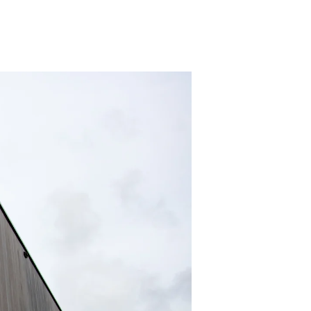
doen?
esprek