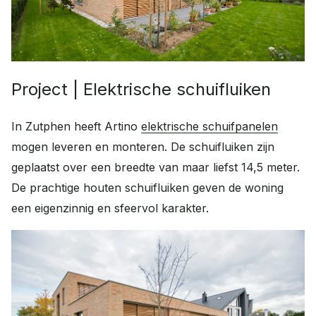
FAQ
Contact
Veelgestelde vragen
Contact
Wat kunnen we voor je doen?
Project | Elektrische schuifluiken
Werken bij
Plan een adviesgesprek
Onze vacatures
Afspraak maken
In Zutphen heeft Artino
elektrische schuifpanelen
Advies op maat
mogen leveren en monteren. De schuifluiken zijn
geplaatst over een breedte van maar liefst 14,5 meter.
Offerte aanvragen
De prachtige houten schuifluiken geven de woning
Vrijblijvende offerte
een eigenzinnig en sfeervol karakter.