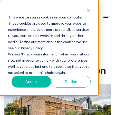
This website stores cookies on your computer.
These cookies are used to improve your website
experience and provide more personalized services
Collectie
to you, both on this website and through other
Terug
media. To find out more about the cookies we use,
Gevelsystemen
see our Privacy Policy.
Projecten
We won't track your information when you visit our
Beschermen & verfraaien
schuifluiken
1 min
site. But in order to comply with your preferences,
we'll have to use just one tiny cookie so that you're
Schuifluiken - Zutphen
Terrasoverkappingen
Over Artino
not asked to make this choice again.
In alle seizoenen buiten genieten
Accept
Decline
Over ons
Tuinkamers
Showroom
Ons verhaal
Verdiep je leefruimte
Werkwijze
Blogs
Altijd op maat