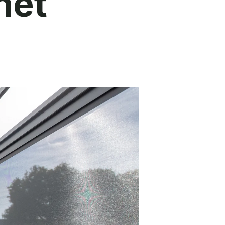
het
doen?
esprek