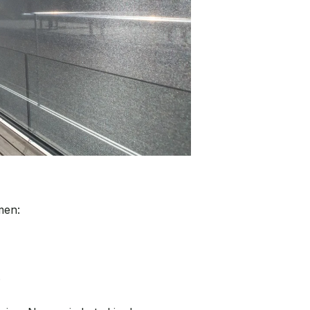
emen:
)