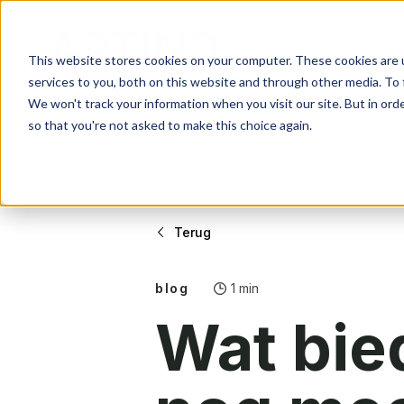
Col
Gevelsystemen
Over ons
Contact
This website stores cookies on your computer. These cookies are 
services to you, both on this website and through other media. To 
Beschermen & verfraa
Ons verhaal
Wat kunnen we voor j
We won't track your information when you visit our site. But in orde
so that you're not asked to make this choice again.
Werkwijze
Altijd op maat
Collectie
Over Arti
Contact
Terug
Gevelsystemen
Over ons
Contact
Beschermen & verfraa
Ons verhaal
Wat kunnen we voor j
blog
1 min
Wat bie
Werkwijze
Altijd op maat