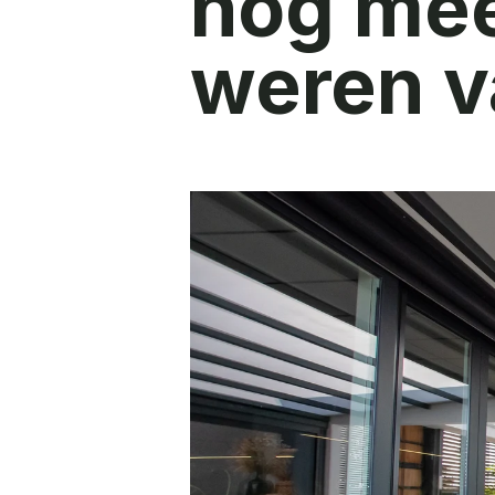
nog mee
weren v