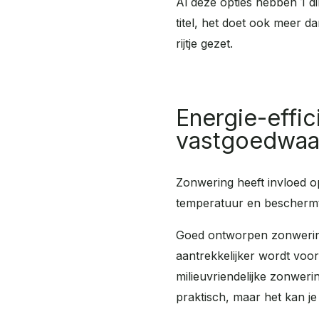
Al deze opties hebben 1 d
titel, het doet ook meer d
rijtje gezet.
Energie-effi
vastgoedwaa
Zonwering heeft invloed o
temperatuur en beschermt h
Goed ontworpen zonwering 
aantrekkelijker wordt voo
milieuvriendelijke zonweri
praktisch, maar het kan j