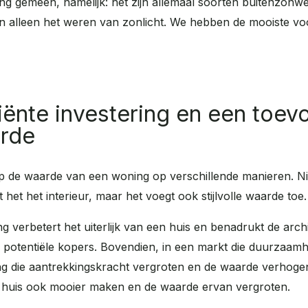
ing gemeen, namelijk: het zijn allemaal soorten buitenzonw
an alleen het weren van zonlicht.
We hebben de mooiste voo
ciënte investering en een toe
rde
p de waarde van een woning op verschillende manieren. Nie
et het interieur, maar het voegt ook stijlvolle waarde toe.
verbetert het uiterlijk van een huis en benadrukt de arch
r potentiële kopers. Bovendien, in een markt die duurzaam
ng die aantrekkingskracht vergroten en de waarde verhogen.
e huis ook mooier maken en de waarde ervan vergroten.