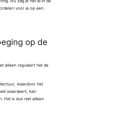
ering.
Nu zag je het al in de
rdelen voor je op een
voeging op de
t alleen reguleert het de
itectuur, waardoor het
heid waardeert, kan
 Het is dus niet alleen