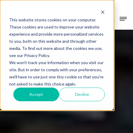
This website stores cookies on your computer.
These cookies are used to improve your website
experience and provide more personalized services
Collectie
to you, both on this website and through other
media. To find out more about the cookies we use,
Gevelsystemen
see our Privacy Policy.
Projecten
We won't track your information when you visit our
Beschermen & verfraaien
site. But in order to comply with your preferences,
we'll have to use just one tiny cookie so that you're
Terrasoverkappingen
Over Artino
not asked to make this choice again.
In alle seizoenen buiten genieten
Accept
Decline
Over ons
Tuinkamers
Showroom
Ons verhaal
Verdiep je leefruimte
Werkwijze
Blogs
Altijd op maat