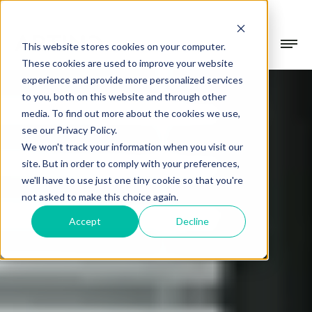
This website stores cookies on your computer.
These cookies are used to improve your website
experience and provide more personalized services
Collectie
to you, both on this website and through other
media. To find out more about the cookies we use,
Gevelsystemen
see our Privacy Policy.
Projecten
We won't track your information when you visit our
Beschermen & verfraaien
site. But in order to comply with your preferences,
we'll have to use just one tiny cookie so that you're
Terrasoverkappingen
Over Artino
not asked to make this choice again.
In alle seizoenen buiten genieten
Accept
Decline
Over ons
Tuinkamers
Showroom
Ons verhaal
Verdiep je leefruimte
Werkwijze
Blogs
Altijd op maat