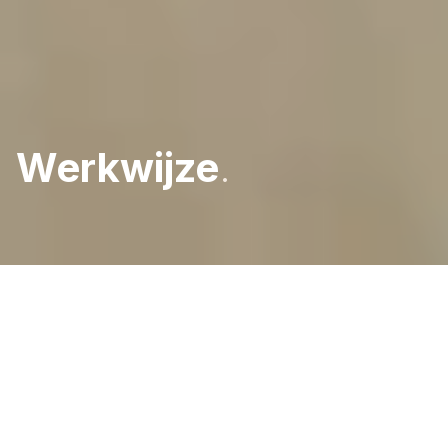
Werkwijze
.
Home
Werkwijze & belofte
altijd op maat
Echt
samen
werken