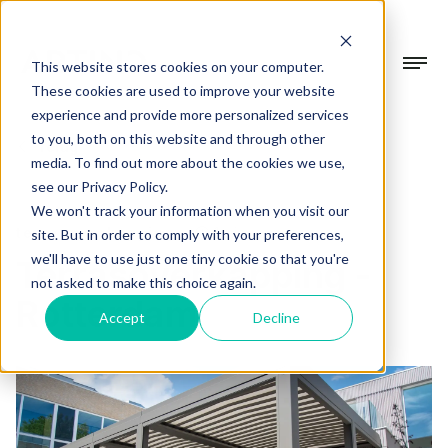
This website stores cookies on your computer.
These cookies are used to improve your website
experience and provide more personalized services
Collectie
to you, both on this website and through other
Terug
media. To find out more about the cookies we use,
Gevelsystemen
see our Privacy Policy.
Projecten
We won't track your information when you visit our
Beschermen & verfraaien
terrasoverkapping
1 min
site. But in order to comply with your preferences,
we'll have to use just one tiny cookie so that you're
Terrasoverkapping -
Terrasoverkappingen
Over Artino
not asked to make this choice again.
In alle seizoenen buiten genieten
Rotterdam
Accept
Decline
Over ons
Tuinkamers
Showroom
Ons verhaal
Verdiep je leefruimte
Werkwijze
Blogs
Altijd op maat