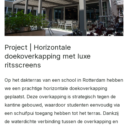
FAQ
Contact
Veelgestelde vragen
Contact
Wat kunnen we voor je doen?
Werken bij
Plan een adviesgesprek
Onze vacatures
Project | Horizontale
Afspraak maken
doekoverkapping met luxe
Advies op maat
ritsscreens
Offerte aanvragen
Op het dakterras van een school in Rotterdam hebben
Vrijblijvende offerte
we een prachtige horizontale doekoverkapping
geplaatst. Deze overkapping is strategisch tegen de
kantine gebouwd, waardoor studenten eenvoudig via
een schuifpui toegang hebben tot het terras. Dankzij
de waterdichte verbinding tussen de overkapping en