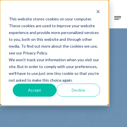
This website stores cookies on your computer.
These cookies are used to improve your website
experience and provide more personalized services
Collectie
to you, both on this website and through other
media. To find out more about the cookies we use,
Gevelsystemen
see our Privacy Policy.
Projecten
We won't track your information when you visit our
Beschermen & verfraaien
site. But in order to comply with your preferences,
we'll have to use just one tiny cookie so that you're
Terrasoverkappingen
Over Artino
not asked to make this choice again.
In alle seizoenen buiten genieten
Accept
Decline
Over ons
Tuinkamers
Showroom
Ons verhaal
Verdiep je leefruimte
Werkwijze
Blogs
Altijd op maat