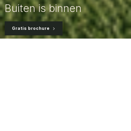
Buiten is binnen
Gratis brochure
Home
Tuinkamers
Tuinkamer met doek
Het hele jaar door
Ontsluit
je
tuin en ontdek
buiten.