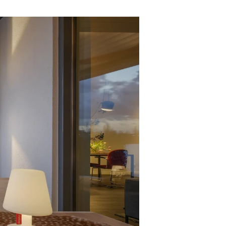
doen?
esprek