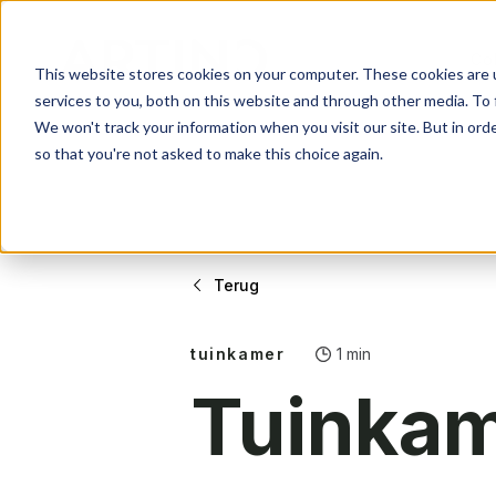
Col
Gevelsystemen
Over ons
Contact
This website stores cookies on your computer. These cookies are 
services to you, both on this website and through other media. To 
Beschermen & verfraa
Ons verhaal
Wat kunnen we voor j
We won't track your information when you visit our site. But in orde
so that you're not asked to make this choice again.
Werkwijze
Altijd op maat
Collectie
Over Arti
Contact
Terug
Gevelsystemen
Over ons
Contact
Beschermen & verfraa
Ons verhaal
Wat kunnen we voor j
tuinkamer
1 min
Tuinkam
Werkwijze
Altijd op maat