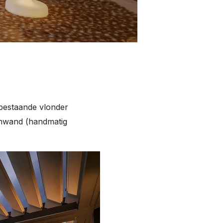
 bestaande vlonder
enwand (handmatig