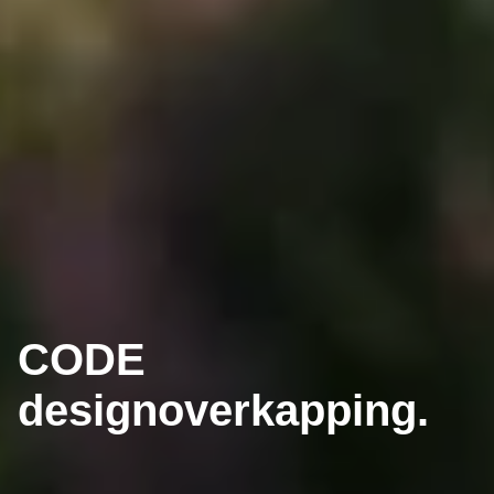
CODE
designoverkapping.