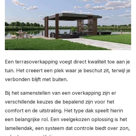
FAQ
Contact
Veelgestelde vragen
Contact
Wat kunnen we voor je doen?
Werken bij
Plan een adviesgesprek
Onze vacatures
Afspraak maken
Advies op maat
Een terrasoverkapping voegt direct kwaliteit toe aan je
tuin. Het creëert een plek waar je beschut zit, terwijl je
Offerte aanvragen
verbonden blijft met buiten.
Vrijblijvende offerte
Bij het samenstellen van een overkapping zijn er
verschillende keuzes die bepalend zijn voor het
comfort en de uitstraling. Het type dak speelt hierin
een belangrijke rol. Een veelgekozen oplossing is het
lamellendak, een systeem dat controle biedt over zon,