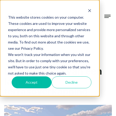
This website stores cookies on your computer.
These cookies are used to improve your website
experience and provide more personalized services
Collectie
to you, both on this website and through other
Terug
media. To find out more about the cookies we use,
Gevelsystemen
see our Privacy Policy.
Projecten
We won't track your information when you visit our
Beschermen & verfraaien
blog
2 min
site. But in order to comply with your preferences,
we'll have to use just one tiny cookie so that you're
De voordelen van een
Terrasoverkappingen
Over Artino
not asked to make this choice again.
In alle seizoenen buiten genieten
lamellen
Accept
Decline
Over ons
terrasoverkapping
Tuinkamers
Showroom
Ons verhaal
Verdiep je leefruimte
Werkwijze
Blogs
Altijd op maat