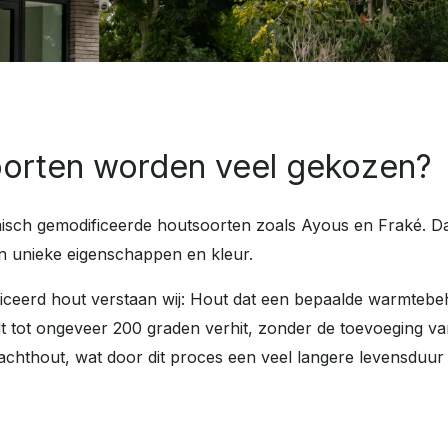
orten worden veel gekozen?
misch gemodificeerde houtsoorten zoals Ayous en Fraké. 
n unieke eigenschappen en kleur.
ceerd hout verstaan wij: H
out dat een bepaalde warmtebeh
 tot ongeveer 200 graden verhit, zonder de toevoeging v
achthout, wat door dit proces een veel langere levensduur k