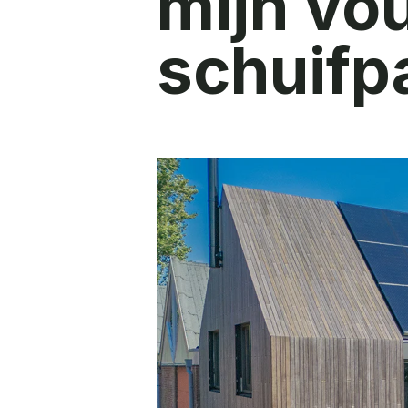
mijn vo
schuifp