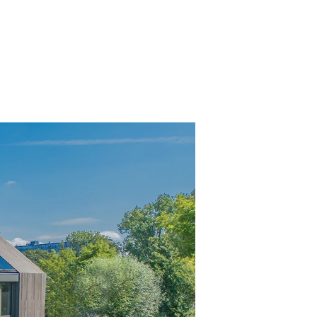
doen?
esprek