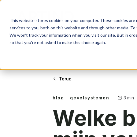
Col
Gevelsystemen
Over ons
Contact
This website stores cookies on your computer. These cookies are 
services to you, both on this website and through other media. To 
Beschermen & verfraa
Ons verhaal
Wat kunnen we voor j
We won't track your information when you visit our site. But in orde
so that you're not asked to make this choice again.
Werkwijze
Altijd op maat
Collectie
Over Arti
Contact
Terug
Gevelsystemen
Over ons
Contact
Beschermen & verfraa
Ons verhaal
Wat kunnen we voor j
blog
gevelsystemen
3 min
Welke b
Werkwijze
Altijd op maat