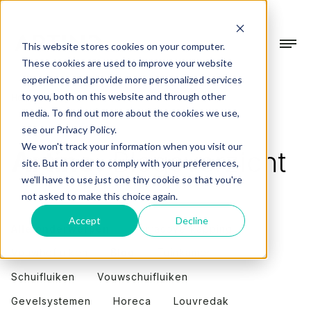
This website stores cookies on your computer.
These cookies are used to improve your website
experience and provide more personalized services
Collectie
to you, both on this website and through other
Home
Blogoverzicht
media. To find out more about the cookies we use,
Gevelsystemen
see our Privacy Policy.
Projecten
We won't track your information when you visit our
Beschermen & verfraaien
Artino.
Blogoverzicht
site. But in order to comply with your preferences,
we'll have to use just one tiny cookie so that you're
Terrasoverkappingen
Over Artino
not asked to make this choice again.
In alle seizoenen buiten genieten
Accept
Decline
Over ons
Alle onderwerpen
Terrasoverkapping
Tuinkamers
Showroom
Ons verhaal
Vouwhefluiken
Blog
Tuinkamer
Verdiep je leefruimte
Schuifluiken
Vouwschuifluiken
Werkwijze
Blogs
Gevelsystemen
Horeca
Louvredak
Altijd op maat